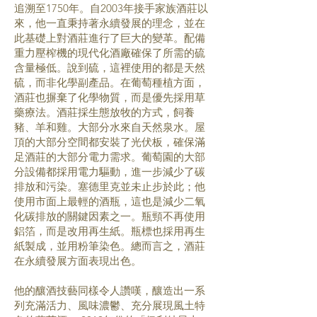
追溯至1750年。自2003年接手家族酒莊以
來，他一直秉持著永續發展的理念，並在
此基礎上對酒莊進行了巨大的變革。配備
重力壓榨機的現代化酒廠確保了所需的硫
含量極低。說到硫，這裡使用的都是天然
硫，而非化學副產品。在葡萄種植方面，
酒莊也摒棄了化學物質，而是優先採用草
藥療法。酒莊採生態放牧的方式，飼養
豬、羊和雞。大部分水來自天然泉水。屋
頂的大部分空間都安裝了光伏板，確保滿
足酒莊的大部分電力需求。葡萄園的大部
分設備都採用電力驅動，進一步減少了碳
排放和污染。塞德里克並未止步於此；他
使用市面上最輕的酒瓶，這也是減少二氧
化碳排放的關鍵因素之一。瓶頸不再使用
鋁箔，而是改用再生紙。瓶標也採用再生
紙製成，並用粉筆染色。總而言之，酒莊
在永續發展方面表現出色。
他的釀酒技藝同樣令人讚嘆，釀造出一系
列充滿活力、風味濃鬱、充分展現風土特