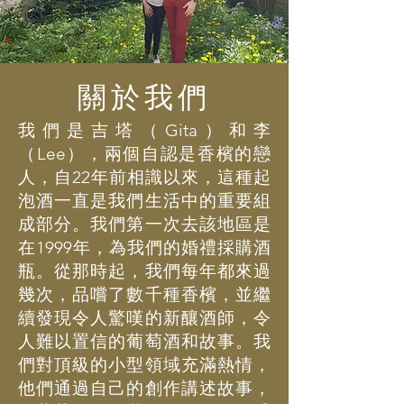
關於我們
我們是吉塔（Gita）和李
（Lee），兩個自認是香檳的戀
人，自22年前相識以來，這種起
泡酒一直是我們生活中的重要組
成部分。我們第一次去該地區是
在1999年，為我們的婚禮採購酒
瓶。從那時起，我們每年都來過
幾次，品嚐了數千種香檳，並繼
續發現令人驚嘆的新釀酒師，令
人難以置信的葡萄酒和故事。我
們對頂級的小型領域充滿熱情，
他們通過自己的創作講述故事，