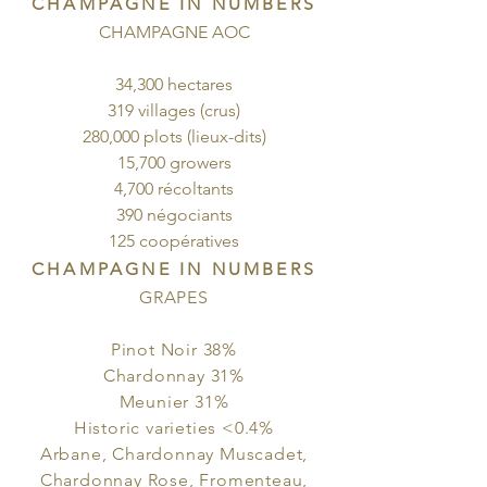
CHAMPAGNE IN NUMBERS
CHAMPAGNE AOC
34,300 hectares
319 villages (crus)
280,000 plots (lieux-dits)
15,700 growers
4,700 récoltants
390 négociants
125 coopératives
CHAMPAGNE IN NUMBERS
GRAPES
Pinot Noir 38%
Chardonnay 31%
Meunier 31%
Historic varieties <0.4%
Arbane, Chardonnay Muscadet,
Chardonnay Rose, Fromenteau,