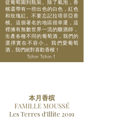
從葡萄園到瓶裝。除了氣泡，香
檳還帶有一些出色的白色，紅色
和玫瑰紅。不要忘記拉塔菲亞香
檳。這個著名的地區很幸運，這
裡擁有無數世界一流的釀酒師，
生產各種不同的葡萄酒，我們的
選擇實在不容小.。我們愛葡萄
酒，我們絕對喜歡香檳！
Tchin Tchin！
本月香槟
FAMILLE MOUSSÉ
Les Terres d'Illite 2019