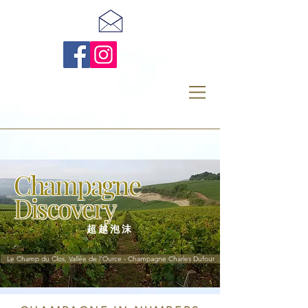
Champagne
Discovery
超越泡沫
Le Champ du Clos, Vallée de l'Ource - Champagne Charles Dufour