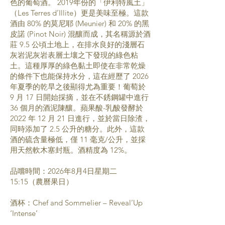
色的葡萄酒。 2019年份的「伊利特風土」
（Les Terres d’Illite）更是美味至極。這款
酒由 80% 的莫尼耶 (Meunier) 和 20% 的黑
皮諾 (Pinot Noir) 混釀而成，其名稱源於酒
莊 9.5 公頃土地上，在排水良好的淺層石
灰岩泥灰岩表層土壤之下發現的綠色粘
土。這種厚厚的綠色黏土即使在非常乾燥
的條件下也能保持水分，這在經歷了 2026
年夏季的乾旱之後顯得尤為重要！葡萄於
9 月 17 日開始採摘，並在不銹鋼罐中進行
36 個月的酒泥陳釀。蘋果酸-乳酸發酵於
2022 年 12 月 21 日進行，並於當日除渣，
同時添加了 2.5 公升的糖分。此外，這款
酒的硫含量極低，僅 11 毫克/公升，並採
用天然軟木塞封瓶。酒精度為 12%。
品嚐時間：2026年8月4日星期二
15:15（農曆果日）
酒杯：Chef and Sommelier – Reveal’Up
‘Intense’