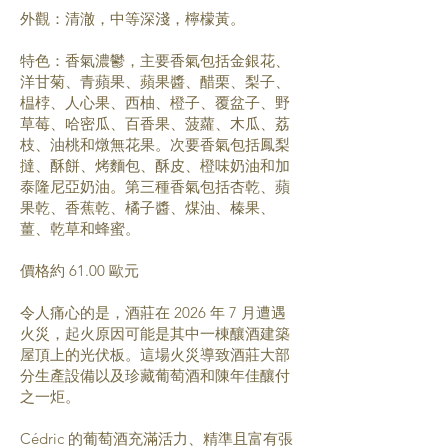
外觀：清澈，中等深淺，檸檬黃。
特色：香氣濃鬱，主要香氣包括金銀花、
洋甘菊、青蘋果、蘋果醬、醋栗、梨子、
榅桲、人心果、西柚、橙子、覆盆子、野
草莓、哈密瓜、百香果、菠蘿、木瓜、荔
枝、油桃和燉無花果。次要香氣包括鳳梨
撻、酥餅、烤麵包、酥皮、橙味奶油和加
泰隆尼亞奶油。第三種香氣包括杏乾、蘋
果乾、香蕉乾、橘子醬、煤油、榛果、
薑、乾草和蜂蜜。
價格約 61.00 歐元
令人痛心的是，酒莊在 2026 年 7 月遭遇
火災，起火原因可能是其中一棟釀酒建築
屋頂上的光伏板。這場火災導致酒莊大部
分生產設備以及珍藏葡萄酒和陳年佳釀付
之一炬。
Cédric 的葡萄酒充滿活力、精準且富有張